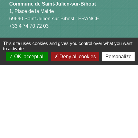
Commune de Saint-Julien-sur-Bibost
1, Place de la Mairie
69690 Saint-Julien-sur-Bibost - FRANCE
+33 4 74 70 72 03
This site uses cookies and gives you control over what you want
to activate
OK, accept all
Deny all cookies
Personalize
Liens
Communauté de Communes du Pays de l'Arbresle
Gîtes de France Rhône
Agir pour l’environnement
Chambres d'hôtes « L'Angeline »
ARCHIPEL
Mentions légales
-
Politique de confidentialité
-