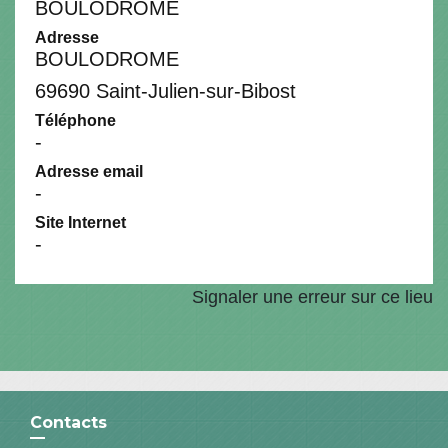
BOULODROME
Adresse
BOULODROME
69690 Saint-Julien-sur-Bibost
Téléphone
-
Adresse email
-
Site Internet
-
Signaler une erreur sur ce lieu
Contacts