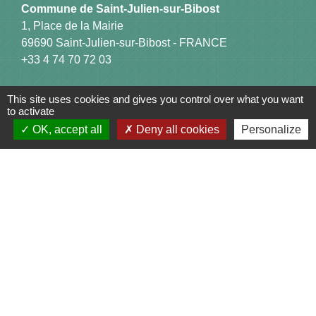
Commune de Saint-Julien-sur-Bibost
1, Place de la Mairie
69690 Saint-Julien-sur-Bibost - FRANCE
+33 4 74 70 72 03
This site uses cookies and gives you control over what you want
to activate
OK, accept all
Deny all cookies
Personalize
Liens
Communauté de Communes du Pays de l'Arbresle
Gîtes de France Rhône
Agir pour l’environnement
Chambres d'hôtes « L'Angeline »
ARCHIPEL
Mentions légales
-
Politique de confidentialité
-