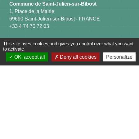
Commune de Saint-Julien-sur-Bibost
1, Place de la Mairie
69690 Saint-Julien-sur-Bibost - FRANCE
+33 4 74 70 72 03
This site uses cookies and gives you control over what you want
to activate
OK, accept all
Deny all cookies
Personalize
Liens
Communauté de Communes du Pays de l'Arbresle
Gîtes de France Rhône
Agir pour l’environnement
Chambres d'hôtes « L'Angeline »
ARCHIPEL
Mentions légales
-
Politique de confidentialité
-