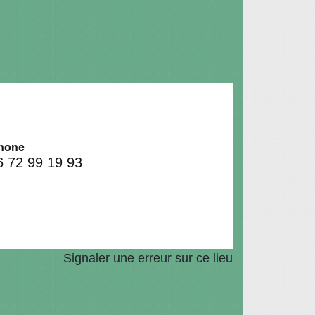
hone
6 72 99 19 93
Signaler une erreur sur ce lieu