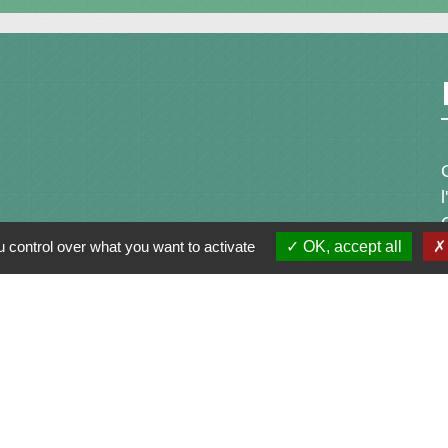
 control over what you want to activate
OK, accept all
alité
-
Accessibilité
-
Plan du site
-
Gestion des cookie
Site créé en partenariat avec Réseau des Communes