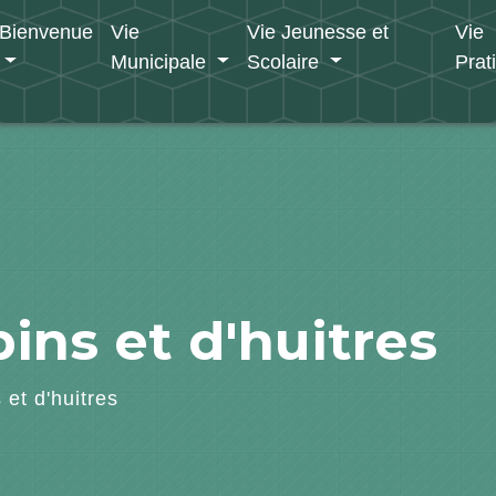
Bienvenue
Vie
Vie Jeunesse et
Vie
Municipale
Scolaire
Prat
ins et d'huitres
 et d'huitres