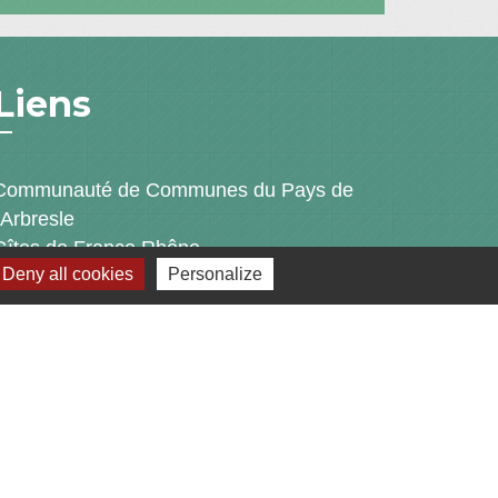
Liens
Communauté de Communes du Pays de
l'Arbresle
Gîtes de France Rhône
Deny all cookies
Personalize
Agir pour l’environnement
Chambres d'hôtes « L'Angeline »
ARCHIPEL
s