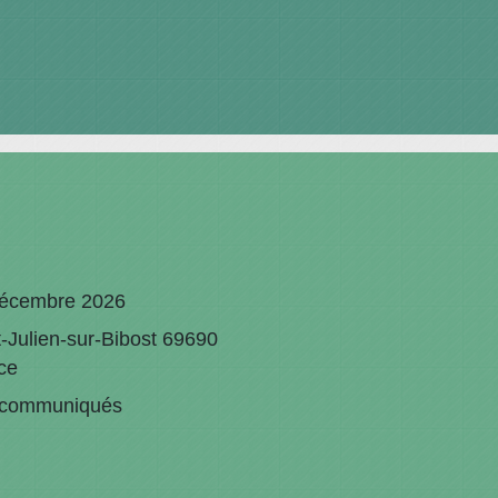
écembre 2026
t-Julien-sur-Bibost 69690
ce
communiqués