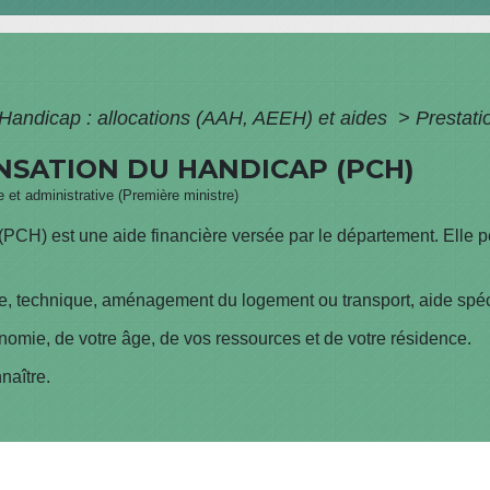
Handicap : allocations (AAH, AEEH) et aides
>
Prestat
SATION DU HANDICAP (PCH)
le et administrative (Première ministre)
PCH) est une aide financière versée par le département. Elle 
 technique, aménagement du logement ou transport, aide spécif
nomie, de votre âge, de vos ressources et de votre résidence.
naître.