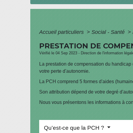
Accueil particuliers
>
Social - Santé
>
PRESTATION DE COMPEN
Vérifié le 04 Sep 2023 - Direction de l'information léga
La prestation de compensation du handicap (
votre perte d'autonomie.
La PCH comprend 5 formes d'aides (humaine,
Son attribution dépend de votre degré d'auto
Nous vous présentons les informations à con
Qu'est-ce que la PCH ?