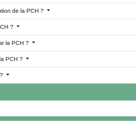
bution de la PCH ?
 PCH ?
par la PCH ?
e la PCH ?
 ?