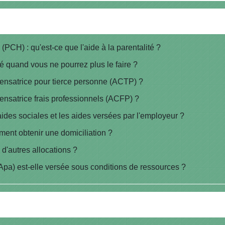
PCH) : qu'est-ce que l'aide à la parentalité ?
 quand vous ne pourrez plus le faire ?
pensatrice pour tierce personne (ACTP) ?
ensatrice frais professionnels (ACFP) ?
 aides sociales et les aides versées par l'employeur ?
ment obtenir une domiciliation ?
d'autres allocations ?
Apa) est-elle versée sous conditions de ressources ?