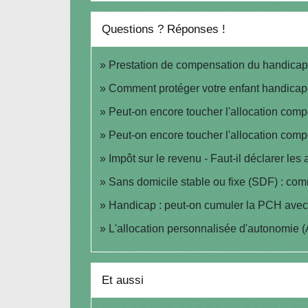
Questions ? Réponses !
Prestation de compensation du handicap (
Comment protéger votre enfant handicapé
Peut-on encore toucher l'allocation com
Peut-on encore toucher l'allocation comp
Impôt sur le revenu - Faut-il déclarer les
Sans domicile stable ou fixe (SDF) : com
Handicap : peut-on cumuler la PCH avec 
L'allocation personnalisée d'autonomie (
Et aussi