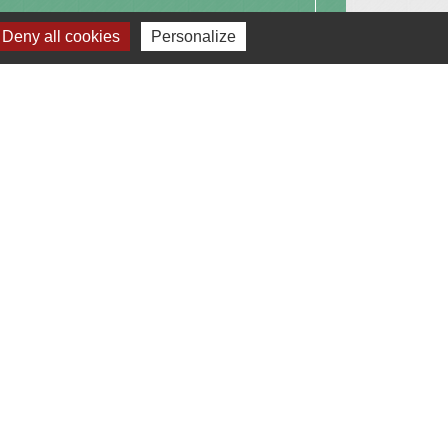
Deny all cookies
Personalize
Signaler une erreur sur cette page
Liens
Communauté de Communes du Pays de
l'Arbresle
Gîtes de France Rhône
Agir pour l’environnement
Chambres d'hôtes « L'Angeline »
ARCHIPEL