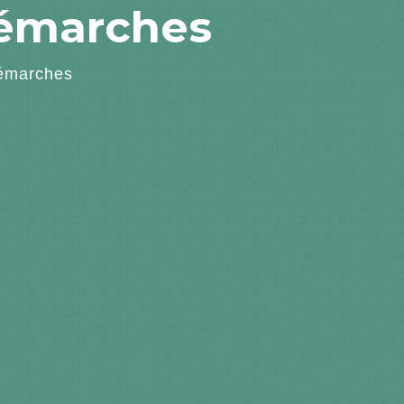
démarches
émarches