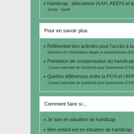
Handicap : allocations (AAH, AEEH) et a
Social - Santé
Pour en savoir plus
Référentiel des activités pour l'accès à 
Direction de l'information légale et administrative (Di
Prestation de compensation du handicap -
Caisse nationale de solidarité pour l'autonomie (CN
Quelles différences entre la PCH et l'AP
Caisse nationale de solidarité pour l'autonomie (CN
Comment faire si...
Je suis en situation de handicap
Mon enfant est en situation de handicap