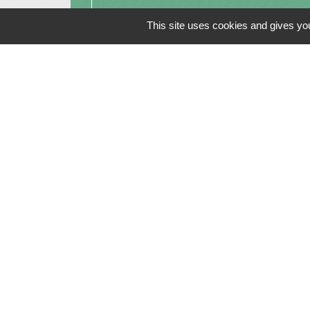
This site uses cookies and gives you
Contacts
Commune de Saint-Julien-sur-Bibost
1, Place de la Mairie
69690 Saint-Julien-sur-Bibost - FRANCE
+33 4 74 70 72 03