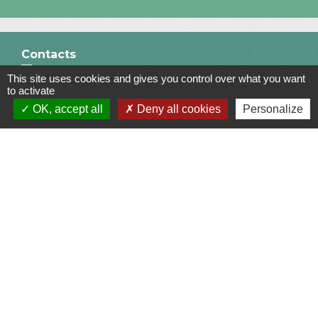
Contacts
This site uses cookies and gives you control over what you want
Commune de Saint-Julien-sur-Bibost
to activate
1, Place de la Mairie
OK, accept all
Deny all cookies
Personalize
69690 Saint-Julien-sur-Bibost - FRANCE
+33 4 74 70 72 03
Liens
Communauté de Communes du Pays de l'Arbresle
Gîtes de France Rhône
Agir pour l’environnement
Chambres d'hôtes « L'Angeline »