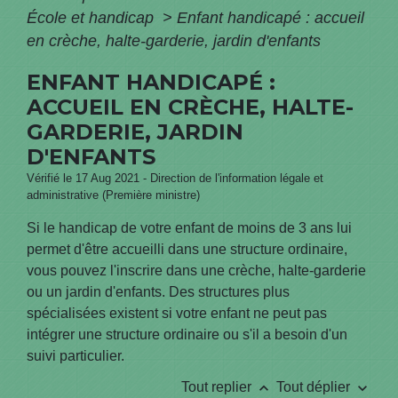
École et handicap
>
Enfant handicapé : accueil
en crèche, halte-garderie, jardin d'enfants
ENFANT HANDICAPÉ :
ACCUEIL EN CRÈCHE, HALTE-
GARDERIE, JARDIN
D'ENFANTS
Vérifié le 17 Aug 2021 - Direction de l'information légale et
administrative (Première ministre)
Si le handicap de votre enfant de moins de 3 ans lui
permet d'être accueilli dans une structure ordinaire,
vous pouvez l'inscrire dans une crèche, halte-garderie
ou un jardin d'enfants. Des structures plus
spécialisées existent si votre enfant ne peut pas
intégrer une structure ordinaire ou s'il a besoin d'un
suivi particulier.
keyboard_arrow_up
keyboard_arrow_down
Tout replier
Tout déplier