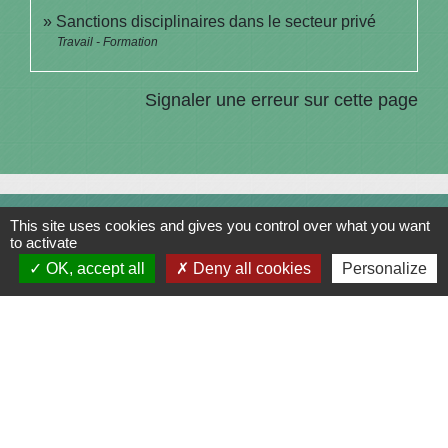
Sanctions disciplinaires dans le secteur privé
Travail - Formation
Signaler une erreur sur cette page
Contacts
This site uses cookies and gives you control over what you want
to activate
Commune de Saint-Julien-sur-Bibost
OK, accept all
Deny all cookies
Personalize
1, Place de la Mairie
69690 Saint-Julien-sur-Bibost - FRANCE
+33 4 74 70 72 03