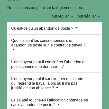
Nous faisons un point sur la réglementation.
keyboard_arrow_up
keyboard_arrow_down
Tout replier
Tout déplier
Qu'est-ce qu'un abandon de poste ?
Quelles sont les conséquences d'un
abandon de poste sur le contrat de travail ?
L'employeur peut-il considérer l'abandon de
poste comme une démission ?
L'employeur peut-il sanctionner un salarié
qui reprend le travail alors qu'il n'a pas
justifié de son absence ?
Le salarié touche-t-il l'allocation chômage en
cas d'abandon de poste ?