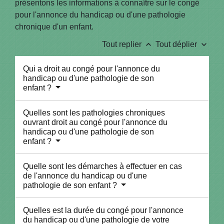
présentons les informations à connaître sur le congé
pour l'annonce du handicap ou d'une pathologie
chronique d'un enfant.
keyboard_arrow_up
keyboard_arrow_down
Tout replier
Tout déplier
Qui a droit au congé pour l'annonce du
handicap ou d'une pathologie de son
enfant ?
Quelles sont les pathologies chroniques
ouvrant droit au congé pour l'annonce du
handicap ou d'une pathologie de son
enfant ?
Quelle sont les démarches à effectuer en cas
de l'annonce du handicap ou d'une
pathologie de son enfant ?
Quelles est la durée du congé pour l'annonce
du handicap ou d'une pathologie de votre