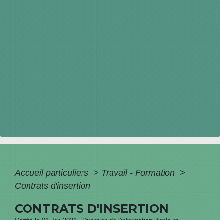
Accueil particuliers
>
Travail - Formation
>
Contrats d'insertion
CONTRATS D'INSERTION