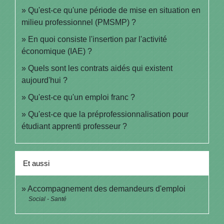
Qu'est-ce qu'une période de mise en situation en
milieu professionnel (PMSMP) ?
En quoi consiste l'insertion par l'activité
économique (IAE) ?
Quels sont les contrats aidés qui existent
aujourd'hui ?
Qu'est-ce qu'un emploi franc ?
Qu'est-ce que la préprofessionnalisation pour
étudiant apprenti professeur ?
Et aussi
Accompagnement des demandeurs d'emploi
Social - Santé