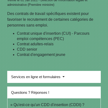
Vérifié le 01 Jan 2021 - Direction de l'information légale et
administrative (Première ministre)
Des contrats de travail spécifiques existent pour
favoriser le recrutement de certaines catégories de
personnes sans emploi.
Contrat unique d'insertion (CUI) - Parcours
emploi compétences (PEC)
Contrat adultes-relais
CDD senior
Contrat d'engagement jeune
Services en ligne et formulaires
Questions ? Réponses !
Qu'est-ce qu'un CDD d'insertion (CDDI) ?