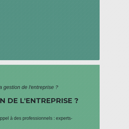
 gestion de l'entreprise ?
 DE L'ENTREPRISE ?
 appel à des professionnels : experts-