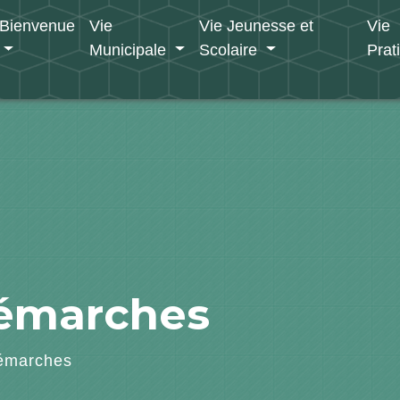
Bienvenue
Vie
Vie Jeunesse et
Vie
Municipale
Scolaire
Prat
démarches
émarches