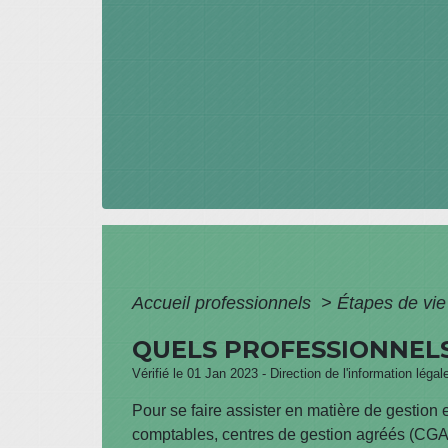
Accueil professionnels
>
Étapes de vi
QUELS PROFESSIONNELS
Vérifié le 01 Jan 2023 - Direction de l'information légal
Pour se faire assister en matière de gestion e
comptables, centres de gestion agréés (CG