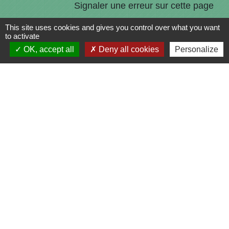
Signaler une erreur sur cette page
This site uses cookies and gives you control over what you want
to activate
OK, accept all
Deny all cookies
Personalize
Contacts
Commune de Saint-Julien-sur-Bibost
1, Place de la Mairie
69690 Saint-Julien-sur-Bibost - FRANCE
+33 4 74 70 72 03
Liens
Communauté de Communes du Pays de l'Arbresle
Gîtes de France Rhône