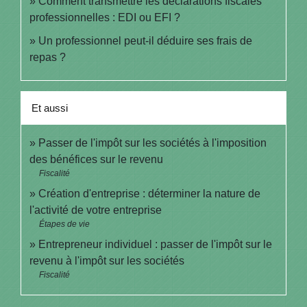
Comment transmettre les déclarations fiscales
professionnelles : EDI ou EFI ?
Un professionnel peut-il déduire ses frais de
repas ?
Et aussi
Passer de l'impôt sur les sociétés à l'imposition
des bénéfices sur le revenu
Fiscalité
Création d'entreprise : déterminer la nature de
l'activité de votre entreprise
Étapes de vie
Entrepreneur individuel : passer de l'impôt sur le
revenu à l'impôt sur les sociétés
Fiscalité