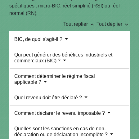
spécifiques : micro-BIC, réel simplifié (RSI) ou réel
normal (RN).
keyboard_arrow_up
keyboard_arrow_down
Tout replier
Tout déplier
BIC, de quoi s'agit-il ?
Qui peut générer des bénéfices industriels et
commerciaux (BIC) ?
Comment déterminer le régime fiscal
applicable ?
Quel revenu doit être déclaré ?
Comment déclarer le revenu imposable ?
Quelles sont les sanctions en cas de non-
déclaration ou de déclaration incomplète ?