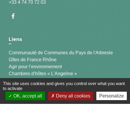
+33 4 74 70 72 03
Liens
Communauté de Communes du Pays de l'Arbresle
Gîtes de France Rhône
Agir pour l’environnement
Chambres d'hôtes « L'Angeline »
ARCHIPEL
This site uses cookies and gives you control over what you want
to activate
OK, accept all
Deny all cookies
Personalize
Mentions légales
-
Politique de confidentialité
-
Accessibilité
-
Plan du site
-
Gestion des cookies
Site créé en partenariat avec Réseau des Communes