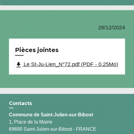
28/12/2024
Pièces jointes
file_download
Le St-Ju-Lien_N°72.pdf (PDF - 0.25Mo)
Contacts
Commune de Saint-Julien-sur-Bibost
1, Place de la Mairie
69690 Saint-Julien-sur-Bibost - FRANCE