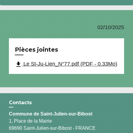
02/10/2025
Pièces jointes
file_download
Le St-Ju-Lien_N°77.pdf (PDF - 0.33Mo)
Contacts
Commune de Saint-Julien-sur-Bibost
1, Place de la Mairie
69690 Saint-Julien-sur-Bibost - FRANCE