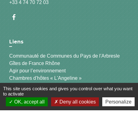
+33 4 74 70 72 03
Liens
Communauté de Communes du Pays de l'Arbresle
Gîtes de France Rhône
Agir pour l’environnement
Chambres d'hôtes « L'Angeline »
ARCHIPEL
This site uses cookies and gives you control over what you want
to activate
OK, accept all
Deny all cookies
Personalize
Mentions légales
-
Politique de confidentialité
-
Accessibilité
-
Plan du site
-
Gestion des cookies
Site créé en partenariat avec Réseau des Communes