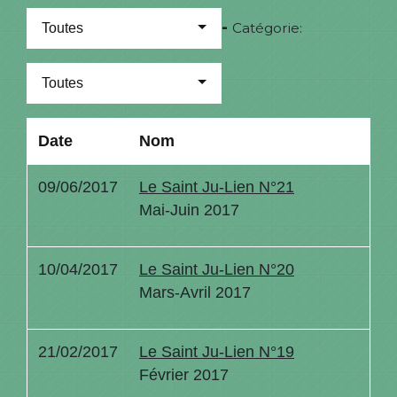
-
Catégorie:
Toutes
Toutes
Date
Nom
09/06/2017
Le Saint Ju-Lien N°21
Mai-Juin 2017
10/04/2017
Le Saint Ju-Lien N°20
Mars-Avril 2017
21/02/2017
Le Saint Ju-Lien N°19
Février 2017