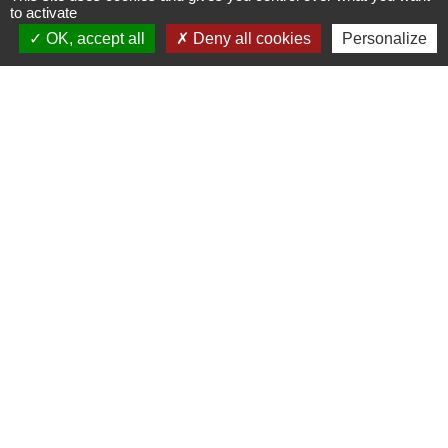
69690 Saint-Julien-sur-Bibost - FRANCE
to activate
+33 4 74 70 72 03
OK, accept all
Deny all cookies
Personalize
Liens
Communauté de Communes du Pays de l'Arbresle
Gîtes de France Rhône
Agir pour l’environnement
Chambres d'hôtes « L'Angeline »
ARCHIPEL
Mentions légales
-
Politique de confidentialité
-
Accessibilité
-
Plan du site
-
Gestion des cookies