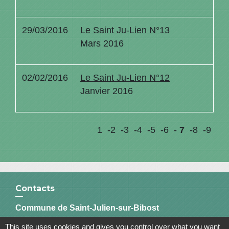
29/03/2016
Le Saint Ju-Lien N°13
Mars 2016
02/02/2016
Le Saint Ju-Lien N°12
Janvier 2016
1
-2
-3
-4
-5
-6
-
7
-8
-9
Contacts
Commune de Saint-Julien-sur-Bibost
1, Place de la Mairie
This site uses cookies and gives you control over what you want