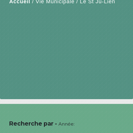
Accueil
/
Vie Municipale
/
Le St Ju-Lien
Recherche par -
Année: